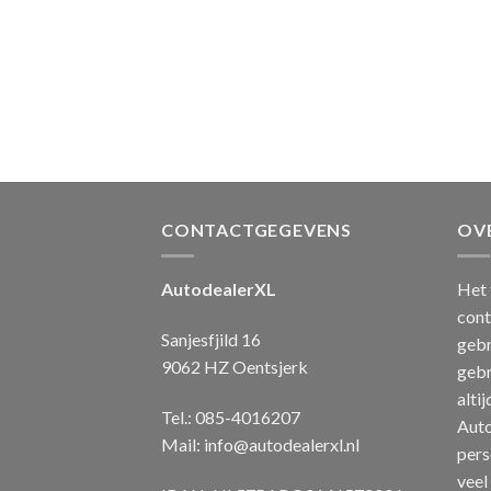
CONTACTGEGEVENS
OV
AutodealerXL
Het 
cont
Sanjesfjild 16
gebr
9062 HZ Oentsjerk
gebr
alti
Tel.: 085-4016207
Auto
Mail:
info@autodealerxl.nl
pers
veel