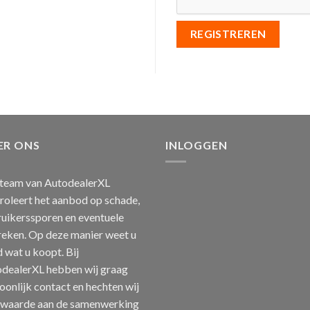
REGISTREREN
ER ONS
INLOGGEN
team van AutodealerXL
roleert het aanbod op schade,
uikerssporen en eventuele
eken. Op deze manier weet u
jd wat u koopt. Bij
dealerXL hebben wij graag
oonlijk contact en hechten wij
 waarde aan de samenwerking