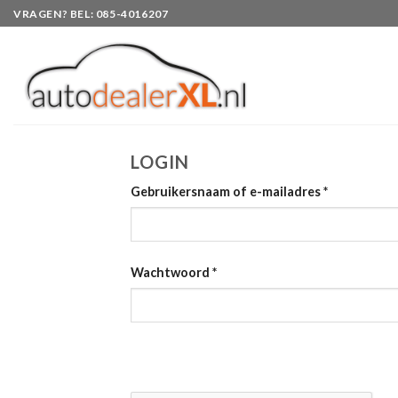
Skip
VRAGEN? BEL: 085-4016207
to
content
LOGIN
Gebruikersnaam of e-mailadres
*
Wachtwoord
*