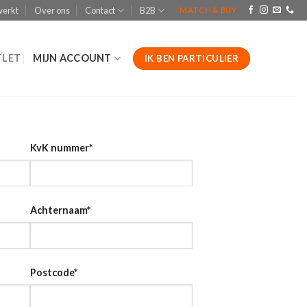
werkt
Over ons
Contact
B2B
MATCH & BUY
LET
MIJN ACCOUNT
IK BEN PARTICULIER
KvK nummer
*
Achternaam
*
Postcode
*