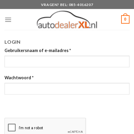
Skip
VRAGEN? BEL: 085-4016207
to
content
0
LOGIN
Gebruikersnaam of e-mailadres
*
Wachtwoord
*