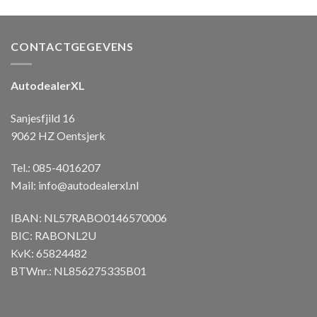
CONTACTGEGEVENS
AutodealerXL
Sanjesfjild 16
9062 HZ Oentsjerk
Tel.: 085-4016207
Mail:
info@autodealerxl.nl
IBAN: NL57RABO0146570006
BIC: RABONL2U
KvK: 65824482
BTWnr.: NL856275335B01