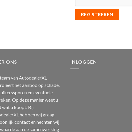
REGISTREREN
ER ONS
INLOGGEN
team van AutodealerXL
roleert het aanbod op schade,
uikerssporen en eventuele
eken. Op deze manier weet u
jd wat u koopt. Bij
dealerXL hebben wij graag
oonlijk contact en hechten wij
 waarde aan de samenwerking