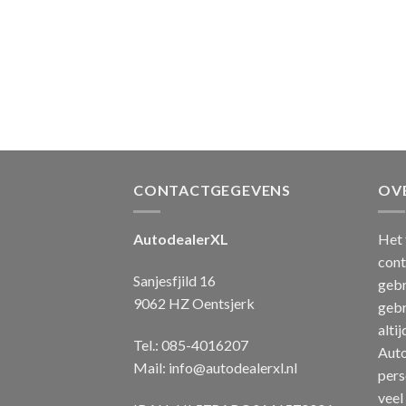
CONTACTGEGEVENS
OV
AutodealerXL
Het 
cont
Sanjesfjild 16
gebr
9062 HZ Oentsjerk
gebr
alti
Tel.: 085-4016207
Auto
Mail:
info@autodealerxl.nl
pers
veel