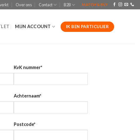
werkt
Over ons
Contact
B2B
MATCH & BUY
LET
MIJN ACCOUNT
IK BEN PARTICULIER
KvK nummer
*
Achternaam
*
Postcode
*