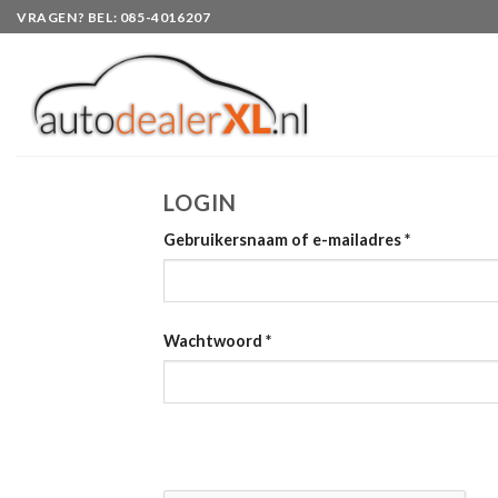
Skip
VRAGEN? BEL: 085-4016207
to
content
LOGIN
Gebruikersnaam of e-mailadres
*
Wachtwoord
*