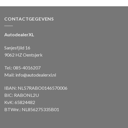
CONTACTGEGEVENS
AutodealerXL
Sanjesfjild 16
9062 HZ Oentsjerk
Tel.: 085-4016207
Mail:
info@autodealerxl.nl
IBAN: NL57RABO0146570006
BIC: RABONL2U
KvK: 65824482
BTWnr.: NL856275335B01