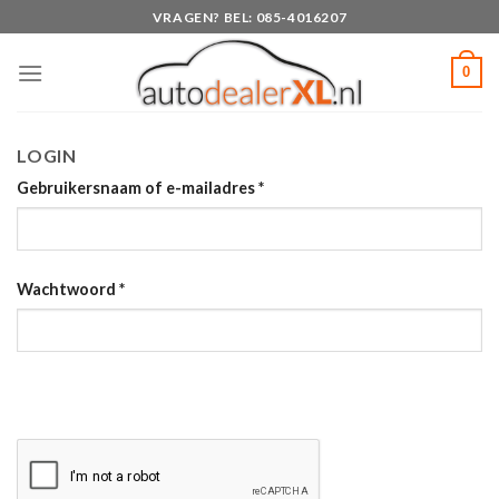
Skip
VRAGEN? BEL: 085-4016207
to
content
0
LOGIN
Gebruikersnaam of e-mailadres
*
Wachtwoord
*