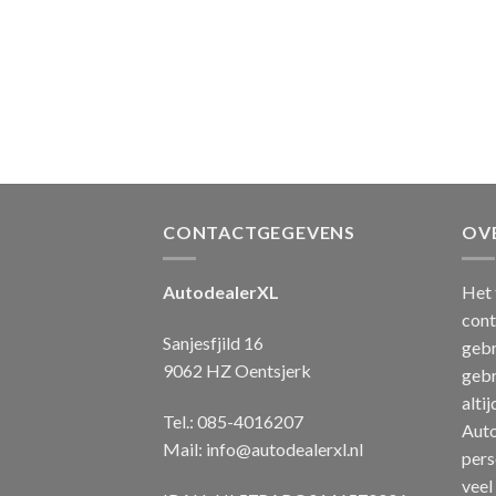
CONTACTGEGEVENS
OV
AutodealerXL
Het 
cont
Sanjesfjild 16
gebr
9062 HZ Oentsjerk
gebr
alti
Tel.: 085-4016207
Auto
Mail:
info@autodealerxl.nl
pers
veel