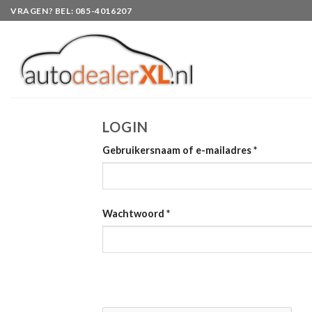
Skip
VRAGEN? BEL: 085-4016207
to
content
LOGIN
Gebruikersnaam of e-mailadres
*
Wachtwoord
*