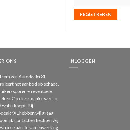
REGISTREREN
ER ONS
INLOGGEN
team van AutodealerXL
roleert het aanbod op schade,
uikerssporen en eventuele
eken. Op deze manier weet u
jd wat u koopt. Bij
dealerXL hebben wij graag
oonlijk contact en hechten wij
 waarde aan de samenwerking