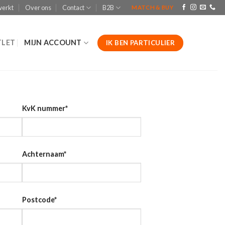
werkt
Over ons
Contact
B2B
MATCH & BUY
LET
MIJN ACCOUNT
IK BEN PARTICULIER
KvK nummer
*
Achternaam
*
Postcode
*