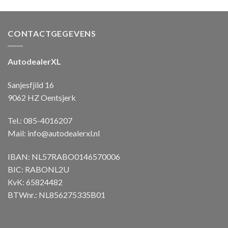
CONTACTGEGEVENS
AutodealerXL
Sanjesfjild 16
9062 HZ Oentsjerk
Tel.: 085-4016207
Mail:
info@autodealerxl.nl
IBAN: NL57RABO0146570006
BIC: RABONL2U
KvK: 65824482
BTWnr.: NL856275335B01