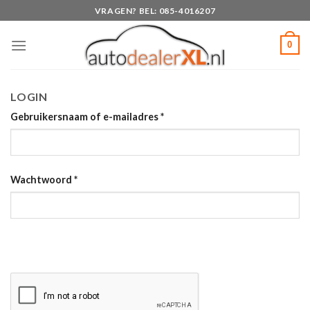
Skip
VRAGEN? BEL: 085-4016207
to
content
0
LOGIN
Gebruikersnaam of e-mailadres
*
Wachtwoord
*