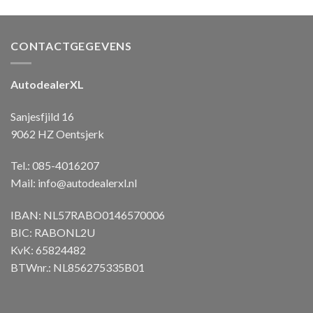
CONTACTGEGEVENS
AutodealerXL
Sanjesfjild 16
9062 HZ Oentsjerk
Tel.: 085-4016207
Mail:
info@autodealerxl.nl
IBAN: NL57RABO0146570006
BIC: RABONL2U
KvK: 65824482
BTWnr.: NL856275335B01