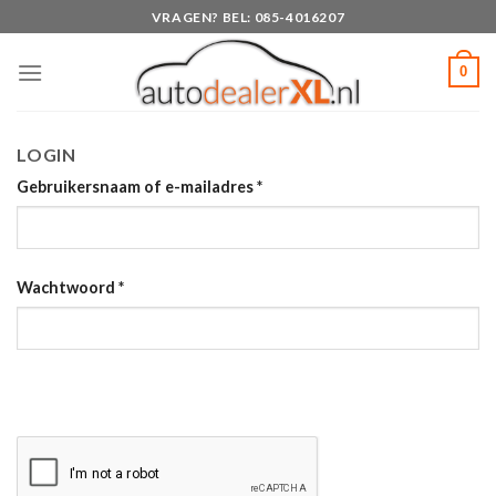
Skip
VRAGEN? BEL: 085-4016207
to
content
0
LOGIN
Gebruikersnaam of e-mailadres
*
Wachtwoord
*