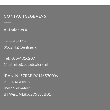
CONTACTGEGEVENS
AutodealerXL
Sanjesfjild 16
9062 HZ Oentsjerk
Tel.: 085-4016207
Mail:
info@autodealerxl.nl
IBAN: NL57RABO0146570006
BIC: RABONL2U
KvK: 65824482
BTWnr.: NL856275335B01