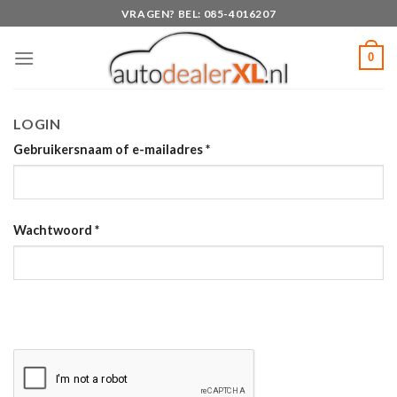
Skip
VRAGEN? BEL: 085-4016207
to
content
0
LOGIN
Gebruikersnaam of e-mailadres
*
Wachtwoord
*