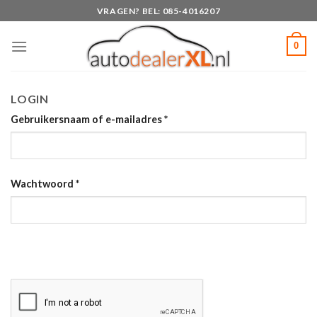
Skip
VRAGEN? BEL: 085-4016207
to
content
0
LOGIN
Gebruikersnaam of e-mailadres
*
Wachtwoord
*