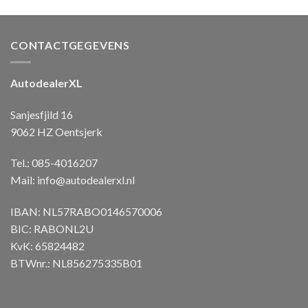
CONTACTGEGEVENS
AutodealerXL
Sanjesfjild 16
9062 HZ Oentsjerk
Tel.: 085-4016207
Mail:
info@autodealerxl.nl
IBAN: NL57RABO0146570006
BIC: RABONL2U
KvK: 65824482
BTWnr.: NL856275335B01