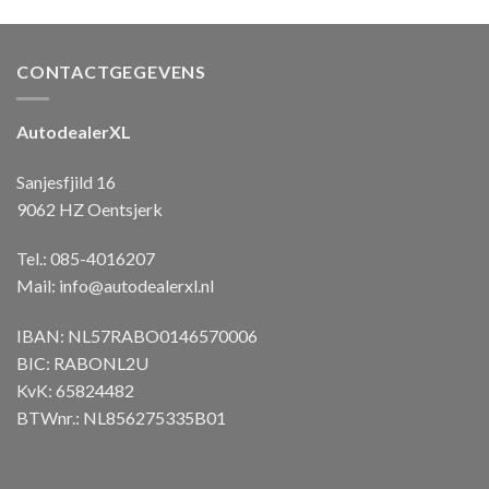
CONTACTGEGEVENS
AutodealerXL
Sanjesfjild 16
9062 HZ Oentsjerk
Tel.: 085-4016207
Mail:
info@autodealerxl.nl
IBAN: NL57RABO0146570006
BIC: RABONL2U
KvK: 65824482
BTWnr.: NL856275335B01