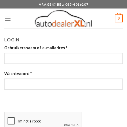
Skip
VRAGEN? BEL: 085-4016207
to
content
0
LOGIN
Gebruikersnaam of e-mailadres
*
Wachtwoord
*