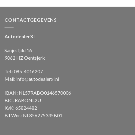
CONTACTGEGEVENS
AutodealerXL
Sanjesfjild 16
9062 HZ Oentsjerk
Tel.: 085-4016207
Mail:
info@autodealerxl.nl
IBAN: NL57RABO0146570006
BIC: RABONL2U
KvK: 65824482
BTWnr.: NL856275335B01