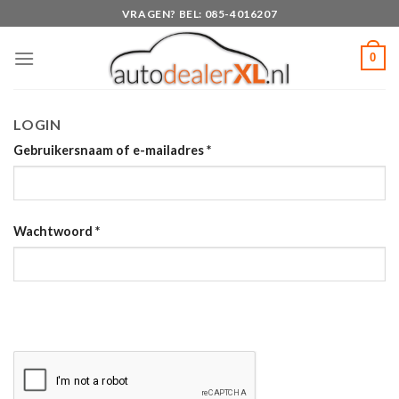
Skip
VRAGEN? BEL: 085-4016207
to
content
0
LOGIN
Gebruikersnaam of e-mailadres
*
Wachtwoord
*