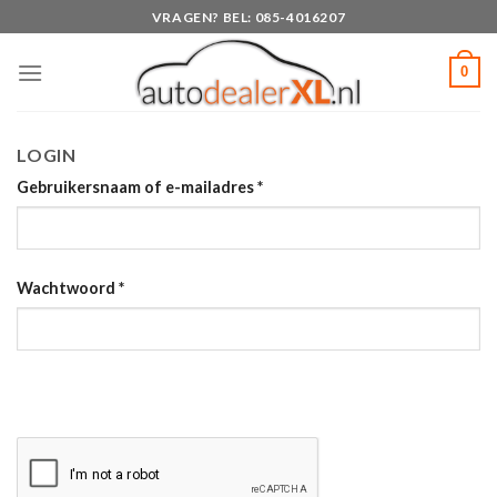
Skip
VRAGEN? BEL: 085-4016207
to
content
0
LOGIN
Gebruikersnaam of e-mailadres
*
Wachtwoord
*