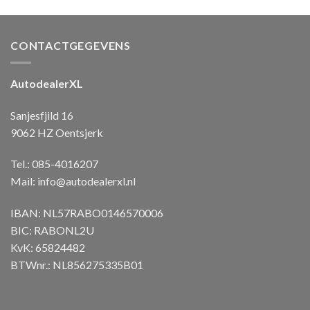
CONTACTGEGEVENS
AutodealerXL
Sanjesfjild 16
9062 HZ Oentsjerk
Tel.: 085-4016207
Mail:
info@autodealerxl.nl
IBAN: NL57RABO0146570006
BIC: RABONL2U
KvK: 65824482
BTWnr.: NL856275335B01