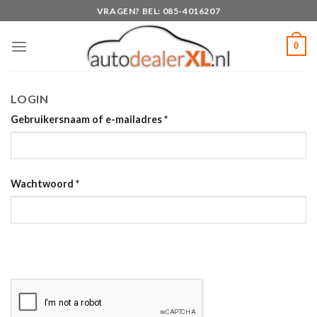
Skip
VRAGEN? BEL: 085-4016207
to
content
0
LOGIN
Gebruikersnaam of e-mailadres
*
Wachtwoord
*