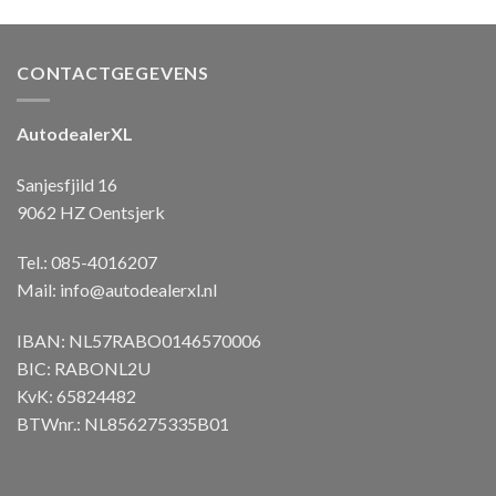
CONTACTGEGEVENS
AutodealerXL
Sanjesfjild 16
9062 HZ Oentsjerk
Tel.: 085-4016207
Mail:
info@autodealerxl.nl
IBAN: NL57RABO0146570006
BIC: RABONL2U
KvK: 65824482
BTWnr.: NL856275335B01