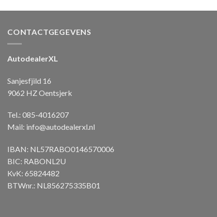
CONTACTGEGEVENS
AutodealerXL
Sanjesfjild 16
9062 HZ Oentsjerk
Tel.: 085-4016207
Mail:
info@autodealerxl.nl
IBAN: NL57RABO0146570006
BIC: RABONL2U
KvK: 65824482
BTWnr.: NL856275335B01