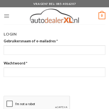
Skip
VRAGEN? BEL: 085-4016207
to
content
0
LOGIN
Gebruikersnaam of e-mailadres
*
Wachtwoord
*