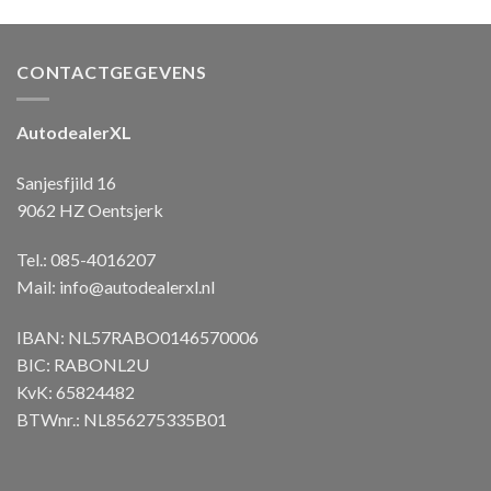
CONTACTGEGEVENS
AutodealerXL
Sanjesfjild 16
9062 HZ Oentsjerk
Tel.: 085-4016207
Mail:
info@autodealerxl.nl
IBAN: NL57RABO0146570006
BIC: RABONL2U
KvK: 65824482
BTWnr.: NL856275335B01