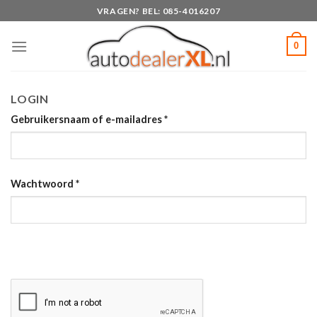
Skip
VRAGEN? BEL: 085-4016207
to
content
0
LOGIN
Gebruikersnaam of e-mailadres
*
Wachtwoord
*