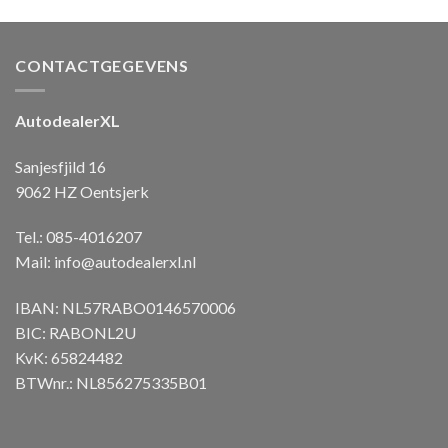
CONTACTGEGEVENS
AutodealerXL
Sanjesfjild 16
9062 HZ Oentsjerk
Tel.: 085-4016207
Mail:
info@autodealerxl.nl
IBAN: NL57RABO0146570006
BIC: RABONL2U
KvK: 65824482
BTWnr.: NL856275335B01