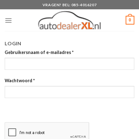
Skip
VRAGEN? BEL: 085-4016207
to
content
0
LOGIN
Gebruikersnaam of e-mailadres
*
Wachtwoord
*