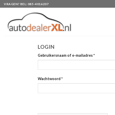
Skip
VRAGEN? BEL: 085-4016207
to
content
LOGIN
Gebruikersnaam of e-mailadres
*
Wachtwoord
*