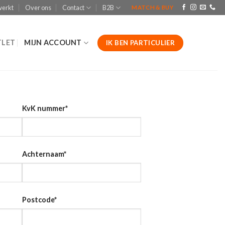
werkt
Over ons
Contact
B2B
MATCH & BUY
LET
MIJN ACCOUNT
IK BEN PARTICULIER
KvK nummer
*
Achternaam
*
Postcode
*