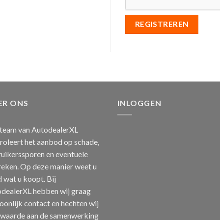
REGISTREREN
ER ONS
INLOGGEN
team van AutodealerXL
roleert het aanbod op schade,
uikerssporen en eventuele
eken. Op deze manier weet u
jd wat u koopt. Bij
dealerXL hebben wij graag
oonlijk contact en hechten wij
 waarde aan de samenwerking