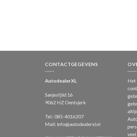
CONTACTGEGEVENS
OV
AutodealerXL
Het 
cont
Sanjesfjild 16
gebr
9062 HZ Oentsjerk
gebr
alti
Tel.: 085-4016207
Auto
Mail:
info@autodealerxl.nl
pers
veel