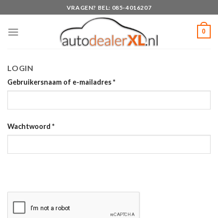
Skip
VRAGEN? BEL: 085-4016207
to
content
0
LOGIN
Gebruikersnaam of e-mailadres
*
Wachtwoord
*