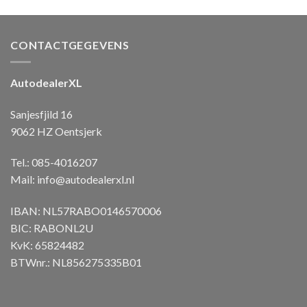
CONTACTGEGEVENS
AutodealerXL
Sanjesfjild 16
9062 HZ Oentsjerk
Tel.: 085-4016207
Mail:
info@autodealerxl.nl
IBAN: NL57RABO0146570006
BIC: RABONL2U
KvK: 65824482
BTWnr.: NL856275335B01