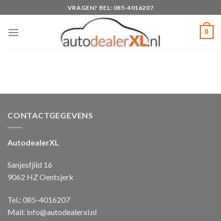
Skip
VRAGEN? BEL: 085-4016207
to
content
0
CONTACTGEGEVENS
AutodealerXL
Sanjesfjild 16
9062 HZ Oentsjerk
Tel.: 085-4016207
Mail:
info@autodealerxl.nl