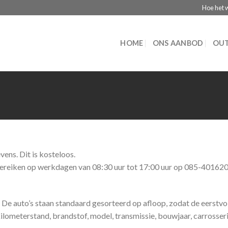
Hoe het 
HOME
ONS AANBOD
OUT
ens. Dit is kosteloos.
bereiken op werkdagen van 08:30 uur tot 17:00 uur op 085-401620
. De auto’s staan standaard gesorteerd op afloop, zodat de eerstvo
kilometerstand, brandstof, model, transmissie, bouwjaar, carrosseri