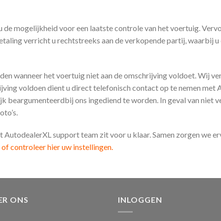
u de mogelijkheid voor een laatste controle van het voertuig. Verv
taling verricht u rechtstreeks aan de verkopende partij, waarbij u
 wanneer het voertuig niet aan de omschrijving voldoet. Wij verz
jving voldoen dient u direct telefonisch contact op te nemen met
elijk beargumenteerdbij ons ingediend te worden. In geval van niet 
oto’s.
t AutodealerXL support team zit voor u klaar. Samen zorgen we er
f controleer hier uw instellingen.
ER ONS
INLOGGEN