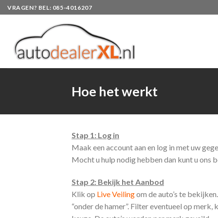
Skip
VRAGEN? BEL: 085-4016207
to
content
Hoe het werkt
Stap 1: Log in
Maak een account aan en log in met uw gegev
Mocht u hulp nodig hebben dan kunt u ons 
Stap 2: Bekijk het Aanbod
Klik op
Live Veiling
om de auto’s te bekijken
“onder de hamer”. Filter eventueel op merk, 