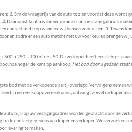
ren:
1
.
Om de vraagprijs van de auto te zien voordat deze wordt ge
s
.
2.
Daarnaast kunt u wanneer de auto’s online staan gebruik maken 
men contact met u op wanneer wij kansen voor u zien.
3.
Tevens kun
 door en zodra er een auto matcht met uw voorkeuren brengen wij 
+500, +250, +100 of de +50. De verkoper heeft een richtprijs aang
 bod, hoe hoger de kans op aankoop.
Het bod door u gedaan staat v
oogste bod met de verkopende partij overlegd. Vervolgens nemen w
esulteert in een verkoopovereenkomst, ontvangt zowel de koper als
de auto bij u op uw vestigingsadres worden gebracht door de verkop
gt u de contactgegevens van koper en verkoper. We verzoeken u 
oor levering te maken.