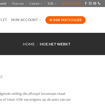
werkt
Over ons
Contact
B2B
MATCH & BUY
LET
MIJN ACCOUNT
IK BEN PARTICULIER
HOME
HOE HET WERKT
/
7.
lgende veiling die afloopt bovenaan staat
e of kleur. Klik vervolgens op de auto van uw