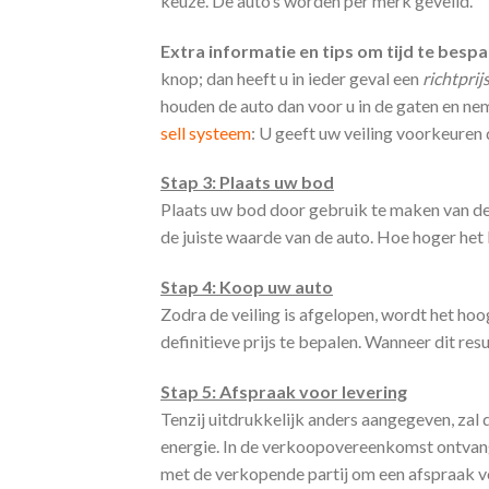
keuze. De auto’s worden per merk geveild.
Extra informatie en tips om tijd te bespa
knop; dan heeft u in ieder geval een
richtprij
houden de auto dan voor u in de gaten en ne
sell systeem
: U geeft uw veiling voorkeuren
Stap 3: Plaats uw bod
Plaats uw bod door gebruik te maken van de 
de juiste waarde van de auto. Hoe hoger het
Stap 4: Koop uw auto
Zodra de veiling is afgelopen, wordt het h
definitieve prijs te bepalen. Wanneer dit r
Stap 5: Afspraak voor levering
Tenzij uitdrukkelijk anders aangegeven, zal 
energie. In de verkoopovereenkomst ontvan
met de verkopende partij om een afspraak v