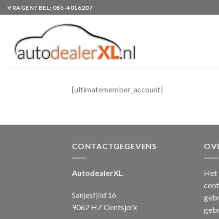
Skip
VRAGEN? BEL: 085-4016207
to
content
[ultimatemember_account]
CONTACTGEGEVENS
OV
AutodealerXL
Het 
cont
Sanjesfjild 16
gebr
9062 HZ Oentsjerk
gebr