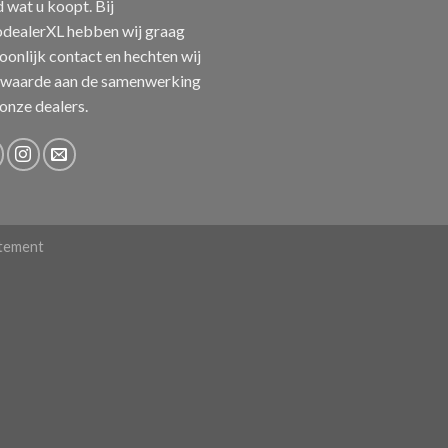
jd wat u koopt. Bij
dealerXL hebben wij graag
oonlijk contact en hechten wij
 waarde aan de samenwerking
onze dealers.
atement