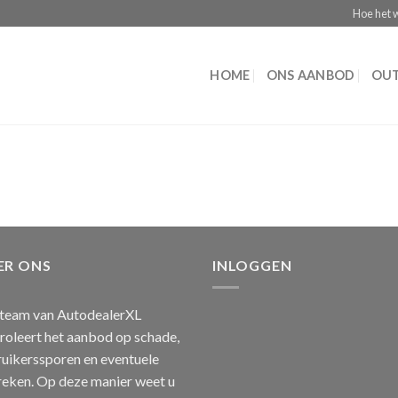
Hoe het 
HOME
ONS AANBOD
OUT
ER ONS
INLOGGEN
team van AutodealerXL
roleert het aanbod op schade,
uikerssporen en eventuele
eken. Op deze manier weet u