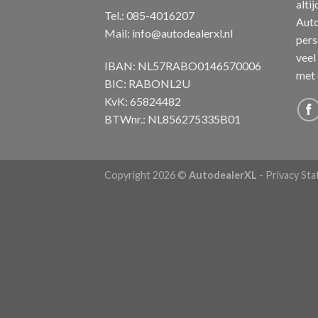
alti
Tel.: 085-4016207
Auto
Mail:
info@autodealerxl.nl
pers
veel
IBAN: NL57RABO0146570006
met 
BIC: RABONL2U
KvK: 65824482
BTWnr.: NL856275335B01
Copyright 2026 ©
AutodealerXL
-
Privacy St