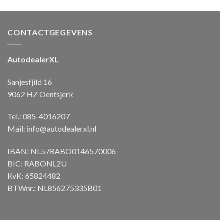
CONTACTGEGEVENS
AutodealerXL
Sanjesfjild 16
9062 HZ Oentsjerk
Tel.: 085-4016207
Mail:
info@autodealerxl.nl
IBAN: NL57RABO0146570006
BIC: RABONL2U
KvK: 65824482
BTWnr.: NL856275335B01