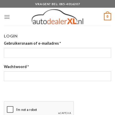
Skip
VRAGEN? BEL: 085-4016207
to
content
0
LOGIN
Gebruikersnaam of e-mailadres
*
Wachtwoord
*