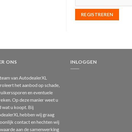
REGISTREREN
ER ONS
INLOGGEN
team van AutodealerXL
roleert het aanbod op schade,
uikerssporen en eventuele
eken. Op deze manier weet u
jd wat u koopt. Bij
dealerXL hebben wij graag
oonlijk contact en hechten wij
 waarde aan de samenwerking