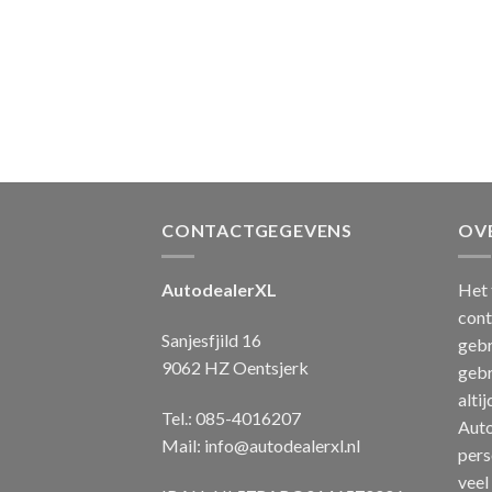
CONTACTGEGEVENS
OV
AutodealerXL
Het 
cont
Sanjesfjild 16
gebr
9062 HZ Oentsjerk
gebr
alti
Tel.: 085-4016207
Auto
Mail:
info@autodealerxl.nl
pers
veel