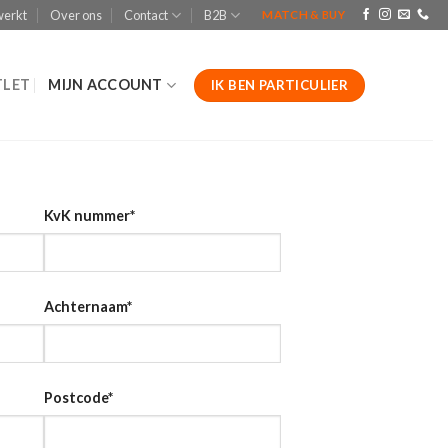
werkt
Over ons
Contact
B2B
MATCH & BUY
LET
MIJN ACCOUNT
IK BEN PARTICULIER
KvK nummer
*
Achternaam
*
Postcode
*