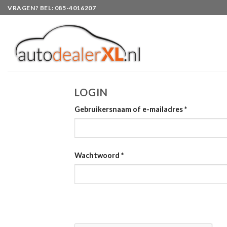
Skip
VRAGEN? BEL: 085-4016207
to
content
LOGIN
Gebruikersnaam of e-mailadres
*
Wachtwoord
*