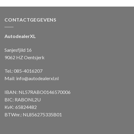
CONTACTGEGEVENS
AutodealerXL
Sanjesfjild 16
9062 HZ Oentsjerk
Tel.: 085-4016207
Mail:
info@autodealerxl.nl
IBAN: NL57RABO0146570006
BIC: RABONL2U
KvK: 65824482
BTWnr.: NL856275335B01