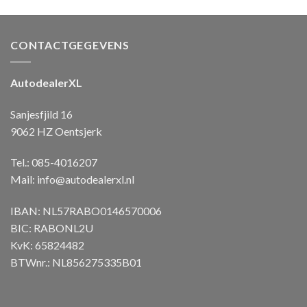
CONTACTGEGEVENS
AutodealerXL
Sanjesfjild 16
9062 HZ Oentsjerk
Tel.: 085-4016207
Mail:
info@autodealerxl.nl
IBAN: NL57RABO0146570006
BIC: RABONL2U
KvK: 65824482
BTWnr.: NL856275335B01