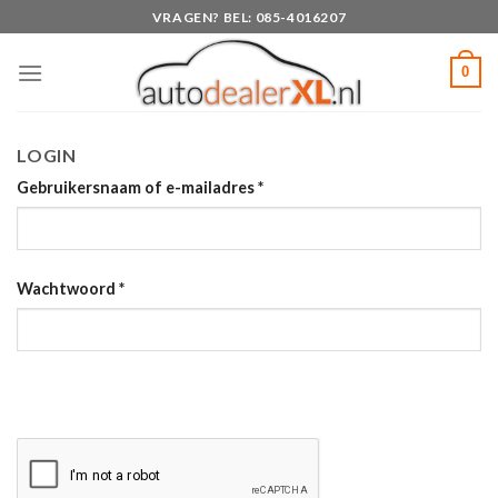
Skip
VRAGEN? BEL: 085-4016207
to
content
0
LOGIN
Gebruikersnaam of e-mailadres
*
Wachtwoord
*