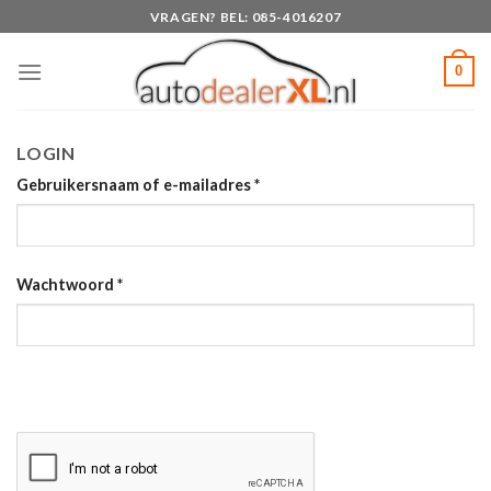
Skip
VRAGEN? BEL: 085-4016207
to
content
0
LOGIN
Gebruikersnaam of e-mailadres
*
Wachtwoord
*