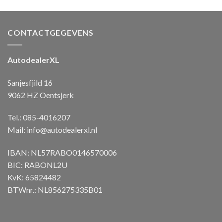
CONTACTGEGEVENS
AutodealerXL
Sanjesfjild 16
9062 HZ Oentsjerk
Tel.: 085-4016207
Mail:
info@autodealerxl.nl
IBAN: NL57RABO0146570006
BIC: RABONL2U
KvK: 65824482
BTWnr.: NL856275335B01