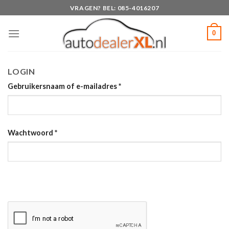
Skip
VRAGEN? BEL: 085-4016207
to
content
0
LOGIN
Gebruikersnaam of e-mailadres
*
Wachtwoord
*