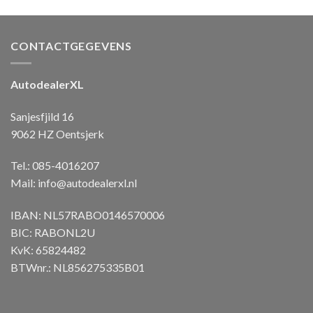
CONTACTGEGEVENS
AutodealerXL
Sanjesfjild 16
9062 HZ Oentsjerk
Tel.: 085-4016207
Mail:
info@autodealerxl.nl
IBAN: NL57RABO0146570006
BIC: RABONL2U
KvK: 65824482
BTWnr.: NL856275335B01