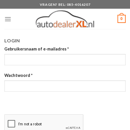
Skip
VRAGEN? BEL: 085-4016207
to
content
0
LOGIN
Gebruikersnaam of e-mailadres
*
Wachtwoord
*