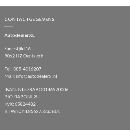
CONTACTGEGEVENS
AutodealerXL
Sanjesfjild 16
9062 HZ Oentsjerk
Tel.: 085-4016207
Mail:
info@autodealerxl.nl
IBAN: NL57RABO0146570006
BIC: RABONL2U
KvK: 65824482
BTWnr.: NL856275335B01