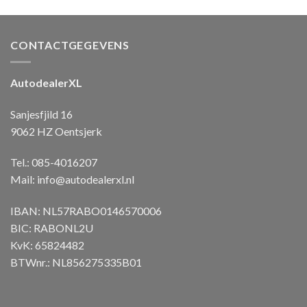
CONTACTGEGEVENS
AutodealerXL
Sanjesfjild 16
9062 HZ Oentsjerk
Tel.: 085-4016207
Mail:
info@autodealerxl.nl
IBAN: NL57RABO0146570006
BIC: RABONL2U
KvK: 65824482
BTWnr.: NL856275335B01