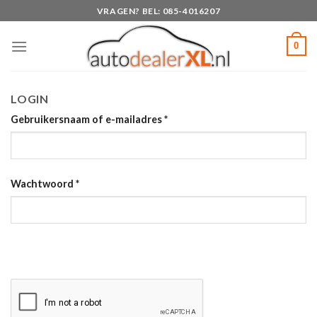
Skip
VRAGEN? BEL: 085-4016207
to
content
0
LOGIN
Gebruikersnaam of e-mailadres
*
Wachtwoord
*