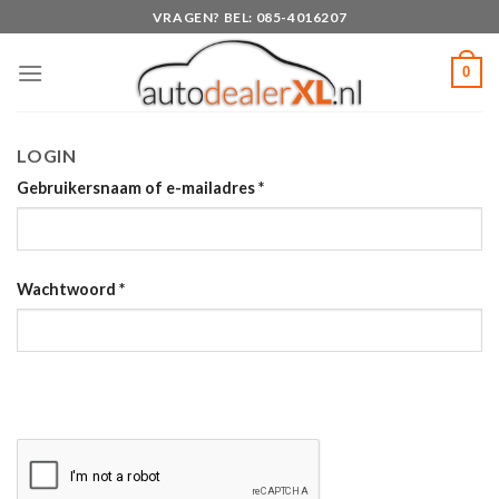
Skip
VRAGEN? BEL: 085-4016207
to
content
0
LOGIN
Gebruikersnaam of e-mailadres
*
Wachtwoord
*