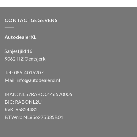
CONTACTGEGEVENS
AutodealerXL
Sanjesfjild 16
9062 HZ Oentsjerk
Tel.: 085-4016207
Mail:
info@autodealerxl.nl
IBAN: NL57RABO0146570006
BIC: RABONL2U
KvK: 65824482
BTWnr.: NL856275335B01