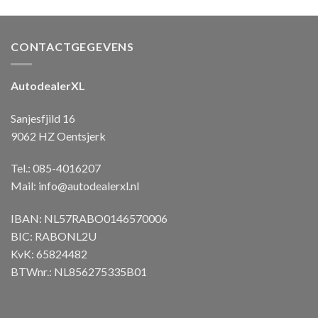
CONTACTGEGEVENS
AutodealerXL
Sanjesfjild 16
9062 HZ Oentsjerk
Tel.: 085-4016207
Mail:
info@autodealerxl.nl
IBAN: NL57RABO0146570006
BIC: RABONL2U
KvK: 65824482
BTWnr.: NL856275335B01