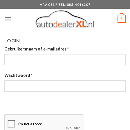
Skip
VRAGEN? BEL: 085-4016207
to
content
0
LOGIN
Gebruikersnaam of e-mailadres
*
Wachtwoord
*