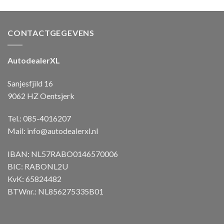
CONTACTGEGEVENS
AutodealerXL
Sanjesfjild 16
9062 HZ Oentsjerk
Tel.: 085-4016207
Mail:
info@autodealerxl.nl
IBAN: NL57RABO0146570006
BIC: RABONL2U
KvK: 65824482
BTWnr.: NL856275335B01