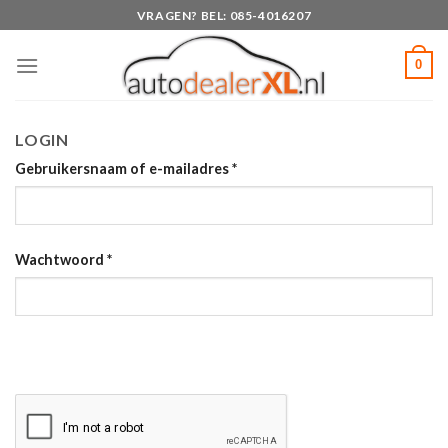
Skip
VRAGEN? BEL: 085-4016207
to
content
0
LOGIN
Gebruikersnaam of e-mailadres
*
Wachtwoord
*