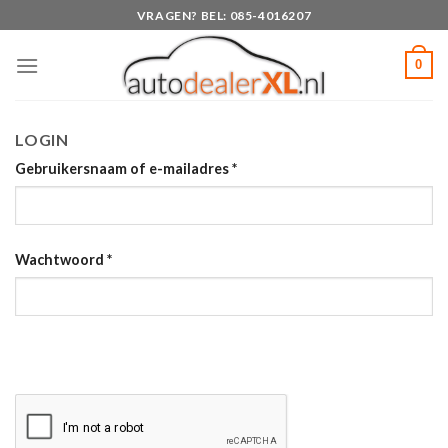
Skip
VRAGEN? BEL: 085-4016207
to
content
0
LOGIN
Gebruikersnaam of e-mailadres
*
Wachtwoord
*