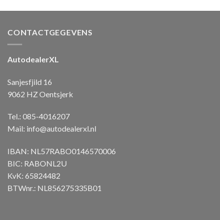
CONTACTGEGEVENS
AutodealerXL
Sanjesfjild 16
9062 HZ Oentsjerk
Tel.: 085-4016207
Mail:
info@autodealerxl.nl
IBAN: NL57RABO0146570006
BIC: RABONL2U
KvK: 65824482
BTWnr.: NL856275335B01