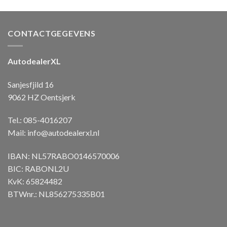
CONTACTGEGEVENS
AutodealerXL
Sanjesfjild 16
9062 HZ Oentsjerk
Tel.: 085-4016207
Mail:
info@autodealerxl.nl
IBAN: NL57RABO0146570006
BIC: RABONL2U
KvK: 65824482
BTWnr.: NL856275335B01