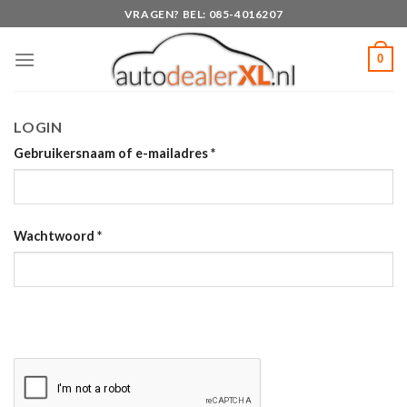
Skip
VRAGEN? BEL: 085-4016207
to
content
0
LOGIN
Gebruikersnaam of e-mailadres
*
Wachtwoord
*