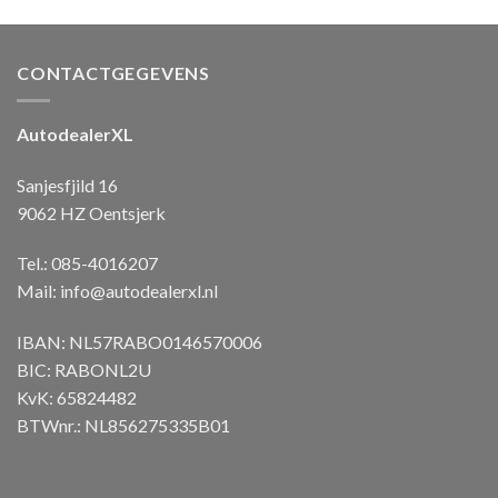
CONTACTGEGEVENS
AutodealerXL
Sanjesfjild 16
9062 HZ Oentsjerk
Tel.: 085-4016207
Mail:
info@autodealerxl.nl
IBAN: NL57RABO0146570006
BIC: RABONL2U
KvK: 65824482
BTWnr.: NL856275335B01