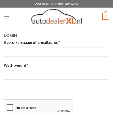
Skip
VRAGEN? BEL: 085-4016207
to
content
0
LOGIN
Gebruikersnaam of e-mailadres
*
Wachtwoord
*