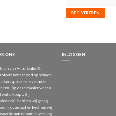
REGISTREREN
ER ONS
INLOGGEN
team van AutodealerXL
roleert het aanbod op schade,
uikerssporen en eventuele
eken. Op deze manier weet u
jd wat u koopt. Bij
dealerXL hebben wij graag
oonlijk contact en hechten wij
 waarde aan de samenwerking