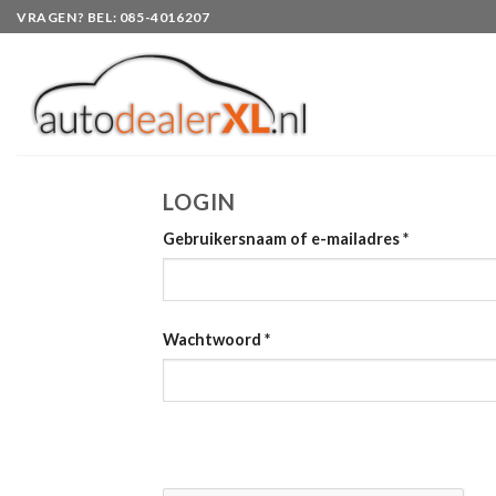
Skip
VRAGEN? BEL: 085-4016207
to
content
LOGIN
Gebruikersnaam of e-mailadres
*
Wachtwoord
*