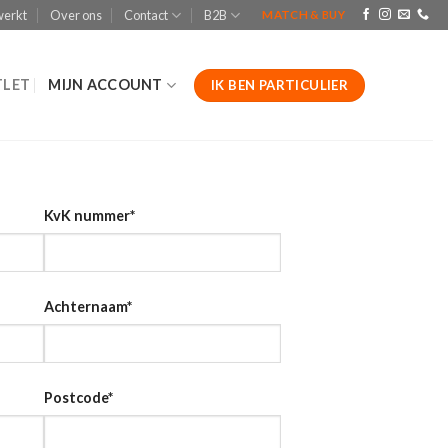
werkt
Over ons
Contact
B2B
MATCH & BUY
LET
MIJN ACCOUNT
IK BEN PARTICULIER
KvK nummer
*
Achternaam
*
Postcode
*