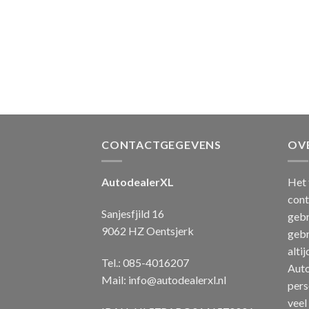
CONTACTGEGEVENS
OV
AutodealerXL
Het 
cont
Sanjesfjild 16
gebr
9062 HZ Oentsjerk
gebr
alti
Tel.: 085-4016207
Auto
Mail:
info@autodealerxl.nl
pers
veel