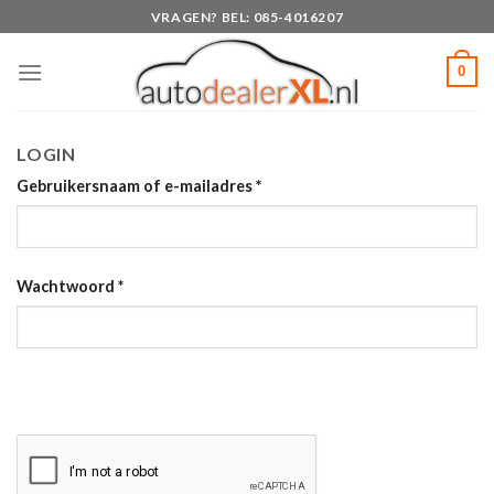
Skip
VRAGEN? BEL: 085-4016207
to
content
0
LOGIN
Gebruikersnaam of e-mailadres
*
Wachtwoord
*