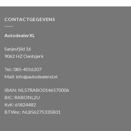
CONTACTGEGEVENS
AutodealerXL
Sanjesfjild 16
9062 HZ Oentsjerk
Tel.: 085-4016207
Mail:
info@autodealerxl.nl
IBAN: NL57RABO0146570006
BIC: RABONL2U
KvK: 65824482
BTWnr.: NL856275335B01