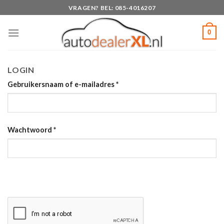
Skip
VRAGEN? BEL: 085-4016207
to
content
0
LOGIN
Gebruikersnaam of e-mailadres
*
Wachtwoord
*