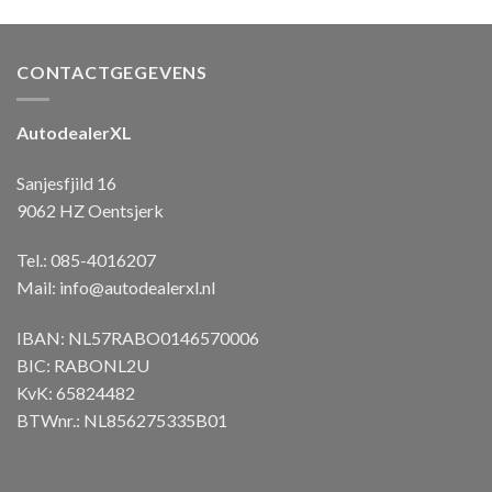
CONTACTGEGEVENS
AutodealerXL
Sanjesfjild 16
9062 HZ Oentsjerk
Tel.: 085-4016207
Mail:
info@autodealerxl.nl
IBAN: NL57RABO0146570006
BIC: RABONL2U
KvK: 65824482
BTWnr.: NL856275335B01