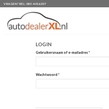
Skip
VRAGEN? BEL: 085-4016207
to
content
LOGIN
Gebruikersnaam of e-mailadres
*
Wachtwoord
*