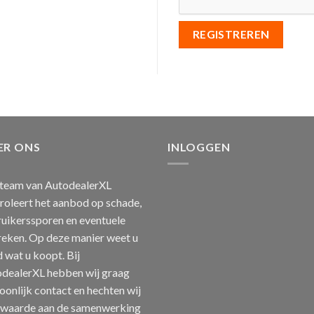
REGISTREREN
ER ONS
INLOGGEN
team van AutodealerXL
roleert het aanbod op schade,
uikerssporen en eventuele
eken. Op deze manier weet u
jd wat u koopt. Bij
dealerXL hebben wij graag
oonlijk contact en hechten wij
 waarde aan de samenwerking