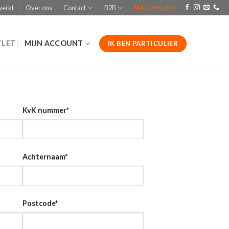
werkt
Over ons
Contact
B2B
MATCH & BUY
LET
MIJN ACCOUNT
IK BEN PARTICULIER
KvK nummer
*
Achternaam
*
Postcode
*