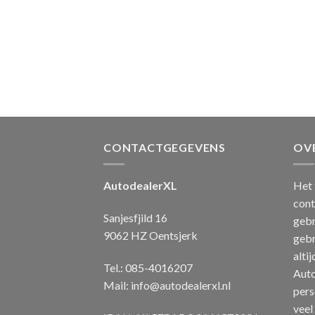
CONTACTGEGEVENS
OV
AutodealerXL
Het 
cont
Sanjesfjild 16
gebr
9062 HZ Oentsjerk
gebr
alti
Tel.: 085-4016207
Auto
Mail:
info@autodealerxl.nl
pers
veel