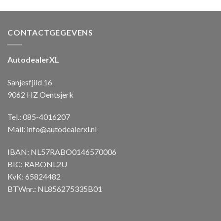
CONTACTGEGEVENS
AutodealerXL
Sanjesfjild 16
9062 HZ Oentsjerk
Tel.: 085-4016207
Mail:
info@autodealerxl.nl
IBAN: NL57RABO0146570006
BIC: RABONL2U
KvK: 65824482
BTWnr.: NL856275335B01