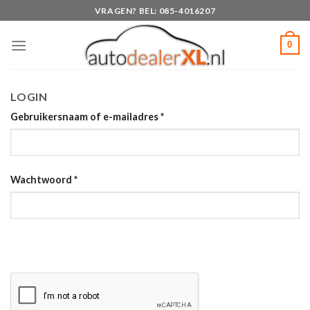
Skip
VRAGEN? BEL: 085-4016207
to
content
0
LOGIN
Gebruikersnaam of e-mailadres
*
Wachtwoord
*