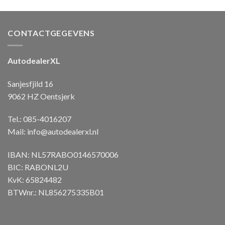
CONTACTGEGEVENS
AutodealerXL
Sanjesfjild 16
9062 HZ Oentsjerk
Tel.: 085-4016207
Mail:
info@autodealerxl.nl
IBAN: NL57RABO0146570006
BIC: RABONL2U
KvK: 65824482
BTWnr.: NL856275335B01