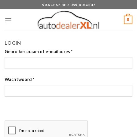
Skip
VRAGEN? BEL: 085-4016207
to
content
0
LOGIN
Gebruikersnaam of e-mailadres
*
Wachtwoord
*