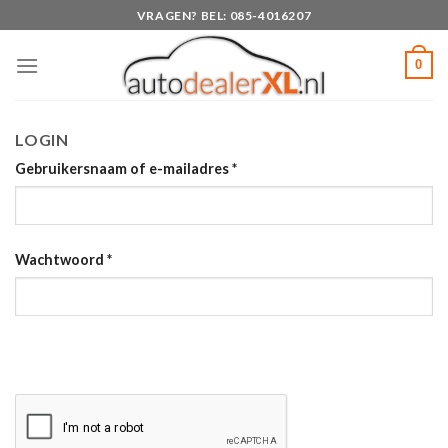
Skip
VRAGEN? BEL: 085-4016207
to
content
0
LOGIN
Gebruikersnaam of e-mailadres
*
Wachtwoord
*