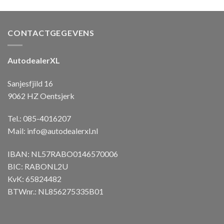
CONTACTGEGEVENS
AutodealerXL
Sanjesfjild 16
9062 HZ Oentsjerk
Tel.: 085-4016207
Mail:
info@autodealerxl.nl
IBAN: NL57RABO0146570006
BIC: RABONL2U
KvK: 65824482
BTWnr.: NL856275335B01