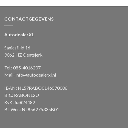
CONTACTGEGEVENS
AutodealerXL
Sanjesfjild 16
9062 HZ Oentsjerk
Tel.: 085-4016207
Mail:
info@autodealerxl.nl
IBAN: NL57RABO0146570006
BIC: RABONL2U
KvK: 65824482
BTWnr.: NL856275335B01