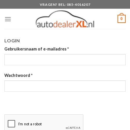
Skip
VRAGEN? BEL: 085-4016207
to
content
0
LOGIN
Gebruikersnaam of e-mailadres
*
Wachtwoord
*