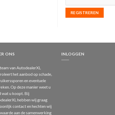
REGISTREREN
ER ONS
INLOGGEN
team van AutodealerXL
roleert het aanbod op schade,
uikerssporen en eventuele
eken. Op deze manier weet u
jd wat u koopt. Bij
dealerXL hebben wij graag
oonlijk contact en hechten wij
 waarde aan de samenwerking