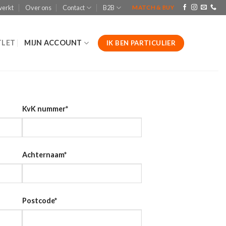
werkt
Over ons
Contact
B2B
MATCH & BUY
LET
MIJN ACCOUNT
IK BEN PARTICULIER
KvK nummer
*
Achternaam
*
Postcode
*