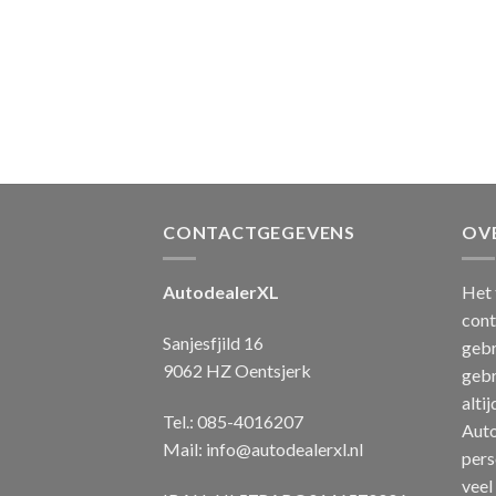
CONTACTGEGEVENS
OV
AutodealerXL
Het 
cont
Sanjesfjild 16
gebr
9062 HZ Oentsjerk
gebr
alti
Tel.: 085-4016207
Auto
Mail:
info@autodealerxl.nl
pers
veel