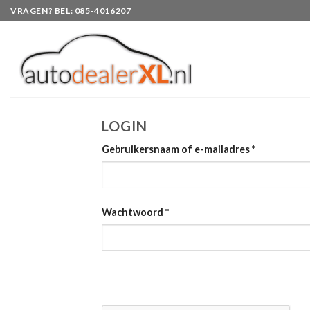
Skip
VRAGEN? BEL: 085-4016207
to
content
LOGIN
Gebruikersnaam of e-mailadres
*
Wachtwoord
*