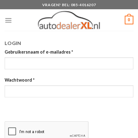
Skip
VRAGEN? BEL: 085-4016207
to
content
0
LOGIN
Gebruikersnaam of e-mailadres
*
Wachtwoord
*