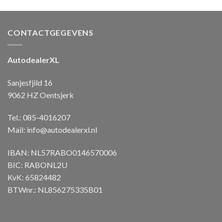
CONTACTGEGEVENS
AutodealerXL
Sanjesfjild 16
9062 HZ Oentsjerk
Tel.: 085-4016207
Mail:
info@autodealerxl.nl
IBAN: NL57RABO0146570006
BIC: RABONL2U
KvK: 65824482
BTWnr.: NL856275335B01