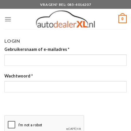
Skip
VRAGEN? BEL: 085-4016207
to
content
0
LOGIN
Gebruikersnaam of e-mailadres
*
Wachtwoord
*