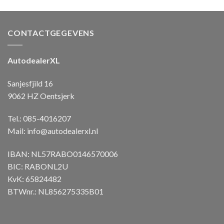
CONTACTGEGEVENS
AutodealerXL
Sanjesfjild 16
9062 HZ Oentsjerk
Tel.: 085-4016207
Mail:
info@autodealerxl.nl
IBAN: NL57RABO0146570006
BIC: RABONL2U
KvK: 65824482
BTWnr.: NL856275335B01