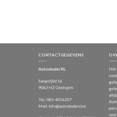
CONTACTGEGEVENS
OV
AutodealerXL
Het 
cont
Sanjesfjild 16
gebr
9062 HZ Oentsjerk
gebr
alti
Tel.: 085-4016207
Auto
Mail:
info@autodealerxl.nl
pers
veel