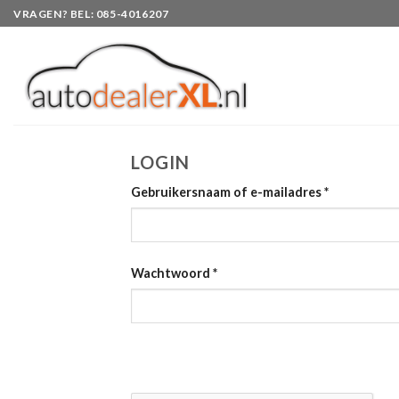
Skip
VRAGEN? BEL: 085-4016207
to
content
LOGIN
Gebruikersnaam of e-mailadres
*
Wachtwoord
*