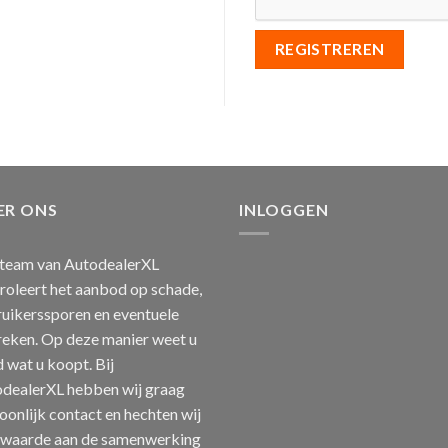
REGISTREREN
ER ONS
INLOGGEN
team van AutodealerXL
roleert het aanbod op schade,
uikerssporen en eventuele
eken. Op deze manier weet u
jd wat u koopt. Bij
dealerXL hebben wij graag
oonlijk contact en hechten wij
 waarde aan de samenwerking