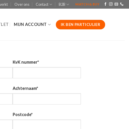
werkt
Over ons
Contact
B2B
MATCH & BUY
LET
MIJN ACCOUNT
IK BEN PARTICULIER
KvK nummer
*
Achternaam
*
Postcode
*