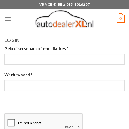
Skip
VRAGEN? BEL: 085-4016207
to
content
0
LOGIN
Gebruikersnaam of e-mailadres
*
Wachtwoord
*