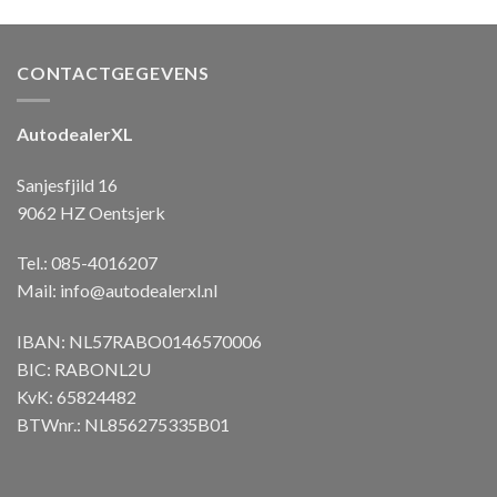
CONTACTGEGEVENS
AutodealerXL
Sanjesfjild 16
9062 HZ Oentsjerk
Tel.: 085-4016207
Mail:
info@autodealerxl.nl
IBAN: NL57RABO0146570006
BIC: RABONL2U
KvK: 65824482
BTWnr.: NL856275335B01