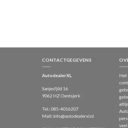
CONTACTGEGEVENS
OV
AutodealerXL
Het 
cont
Sanjesfjild 16
gebr
9062 HZ Oentsjerk
gebr
alti
Tel.: 085-4016207
Auto
Mail:
info@autodealerxl.nl
pers
veel