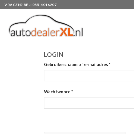
Skip
VRAGEN? BEL: 085-4016207
to
content
LOGIN
Gebruikersnaam of e-mailadres
*
Wachtwoord
*