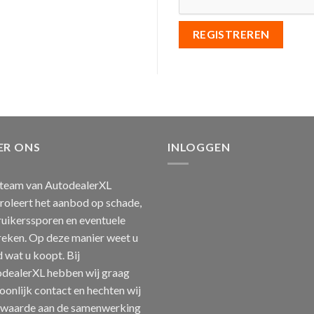
REGISTREREN
ER ONS
INLOGGEN
team van AutodealerXL
roleert het aanbod op schade,
uikerssporen en eventuele
eken. Op deze manier weet u
jd wat u koopt. Bij
dealerXL hebben wij graag
oonlijk contact en hechten wij
 waarde aan de samenwerking