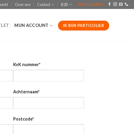
werkt
Over ons
Contact
B2B
MATCH & BUY
LET
MIJN ACCOUNT
IK BEN PARTICULIER
KvK nummer
*
Achternaam
*
Postcode
*