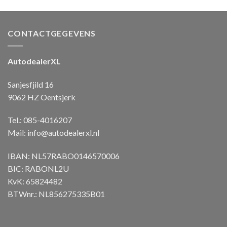
CONTACTGEGEVENS
AutodealerXL
Sanjesfjild 16
9062 HZ Oentsjerk
Tel.: 085-4016207
Mail:
info@autodealerxl.nl
IBAN: NL57RABO0146570006
BIC: RABONL2U
KvK: 65824482
BTWnr.: NL856275335B01