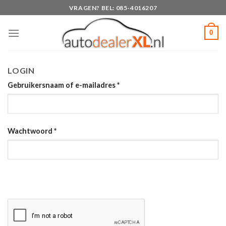
Skip
VRAGEN? BEL: 085-4016207
to
content
0
LOGIN
Gebruikersnaam of e-mailadres
*
Wachtwoord
*